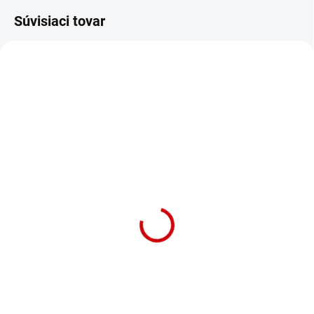
Súvisiaci tovar
NA OBJEDNÁVKU (DODANIE 7 DNÍ)
NA OBJEDNÁVKU (DODANIE 7 DNÍ)
Nylonové vodidlo pre
Nylonové vodidlo pre
veľké psy s neoprénovou
veľké psy s neoprénovou
podšívkou Nobby Mesh
podšívkou Nobby Mesh
Preno L-XL 1,2m vo
Preno L-XL 1,2m v
fialovej farbe
modrej farbe
Detail
Detail
Nylonové vodítko pre psov široké
Nylonové vodítko pre psov široké
35mm s neoprénovou vrstvou
35mm s neoprénovou vrstvou
veľkosti L-XL a dĺžke 1,2m v
veľkosti L-XL a dĺžke 1,2m v