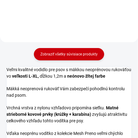
fialovej farbe.
modrej farbe.
Zobraziť všetky súvisiace produkty
Veľmi kvalitné vodidlo pre psov s mäkkou neoprénovou rukoväťou
vo
veľkosti L-XL,
dĺžkou 1,2m a
neónovo
-
žltej farbe
Mäkká neoprenová rukoväť Vám zabezpečí pohodlnú kontrolu
nad psom.
Vrchná vrstva z nylonu vzhľadovo pripomína sieťku.
Matné
strieborné kovové prvky (krúžky + karabína)
zvyšujú atraktivitu
celkového vzhľadu tohto vodítka pre psy.
Vďaka neoprénu vodítko z kolekcie Mesh Preno veľmi chýchlo