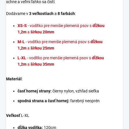
schne a veľmi ľahko sa čistí.
Dodávame v
3
veľkostiach
a
8 farbách
:
XS-S
- vodítko pre menšie plemená psov s
dĺžkou
1,2m
a
šírkou 20mm
M-L
- vodítko pre menšie plemená psov s
dĺžkou
1,2m
a
šírkou 25mm
L-XL
- vodítko pre menšie plemená psov s
dĺžkou
1,2m
a
šírkou 35mm
Materiál
:
časť hornej strany:
čierny nylon, vzhľad sieťka
spodná strana a časť hornej:
farebný neoprén
Veľkosť
L-XL
dĺžka vodítka:
120cm