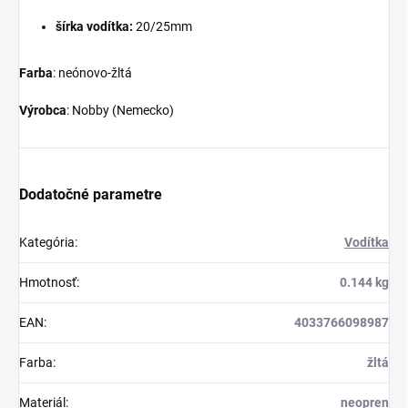
šírka vodítka:
20/25mm
Farba
: neónovo-žltá
Výrobca
: Nobby (Nemecko)
Dodatočné parametre
Kategória
:
Vodítka
Hmotnosť
:
0.144 kg
EAN
:
4033766098987
Farba
:
žltá
Materiál
:
neopren