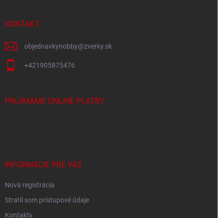
ä
t
i
KONTAKT
e
objednavkynobby
@
zverky.sk
+421905875476
PRIJÍMAME ONLINE PLATBY
INFORMÁCIE PRE VÁS
Nová registrácia
Stratil som prístupové údaje
Kontakty