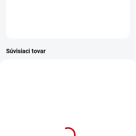
Ortopedický komfortný pelech "LAGO" v svetlošedej farbe a
rozmerom 65x47x17cm.
DETAILNÉ INFORMÁCIE
OPÝTAŤ SA
STRÁŽIŤ
Súvisiaci tovar
NA OBJEDNÁVKU (DODANIE 7 DNÍ)
Otropedický matrac pre
psy pre maximálny
oddych Nobby Lago