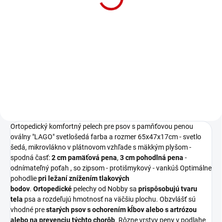
65x47x17+5cm
Detail
Ortopedický komfortný pelech
"LAGO" v svetlošedej farbe a
rozmerom 85x60x19 cm.
Ortopedický komfortný pelech pre psov s pamňťovou penou
oválny "LAGO" svetlošedá farba a rozmer 65x47x17cm - svetlo
šedá, mikrovlákno v plátnovom vzhľade s mäkkým plyšom -
spodná časť:
2 cm pamäťová pena
,
3 cm pohodlná pena
-
odnímateľný poťah , so zipsom - protišmykový - vankúš Optimálne
pohodlie
pri ležaní znížením tlakových
bodov
.
Ortopedické
pelechy od Nobby sa
prispôsobujú tvaru
tela
psa a rozdeľujú hmotnosť na väčšiu plochu. Obzvlášť sú
vhodné pre
starých psov s ochorením kĺbov alebo s artrózou
alebo na prevenciu týchto chorôb
. Rôzne vrstvy peny v podlahe