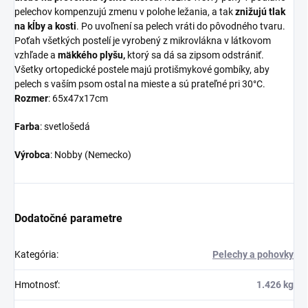
pelechov kompenzujú zmenu v polohe ležania, a tak
znižujú tlak
na kĺby a kosti
. Po uvoľnení sa pelech vráti do pôvodného tvaru.
Poťah všetkých postelí je vyrobený z mikrovlákna v látkovom
vzhľade a
mäkkého plyšu,
ktorý sa dá sa zipsom odstrániť.
Všetky ortopedické postele majú protišmykové gombíky, aby
pelech s vaším psom ostal na mieste a sú prateľné pri 30°C.
Rozmer
: 65x47x17cm
Farba
: svetlošedá
Výrobca
: Nobby (Nemecko)
Dodatočné parametre
Kategória
:
Pelechy a pohovky
Hmotnosť
:
1.426 kg