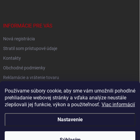
INFORMÁCIE PRE VÁS
Nová registrácia
Stratil som prístupové údaje
Kontakty
Obchodné podmienky
Reklamácie a vrátenie tovaru
Podmienky ochrany osobných údajov
Používame súbory cookie, aby sme vám umožnili pohodlné
prehliadanie webovej stránky a vďaka analýze neustále
zlepšovali jej funkcie, výkon a použiteľnosť.
Viac informácií
Shoptet.sk
Nastavenie
Copyright 2026
Nobby.sk
. Všetky práva vyhradené.
Súhlasím