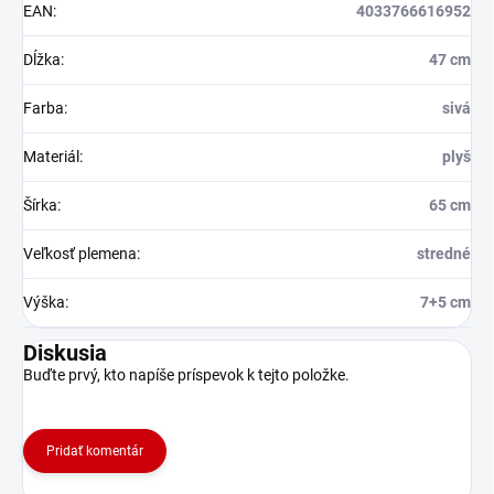
EAN
:
4033766616952
Dĺžka
:
47 cm
Farba
:
sivá
Materiál
:
plyš
Šírka
:
65 cm
Veľkosť plemena
:
stredné
Výška
:
7+5 cm
Diskusia
Buďte prvý, kto napíše príspevok k tejto položke.
Pridať komentár