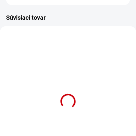
Súvisiaci tovar
NA OBJEDNÁVKU (DODANIE 7 DNÍ)
Keramická miska pre
škrečkov a hlodavce na
krmivo a vodu Nobby
Hamster 250ml
Detail
Keramická miska pre škrečkov a
hlodavce "Hamster" v modrej