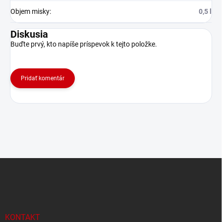
Objem misky
:
0,5 l
Diskusia
Buďte prvý, kto napíše príspevok k tejto položke.
Pridať komentár
Z
á
p
ä
t
i
KONTAKT