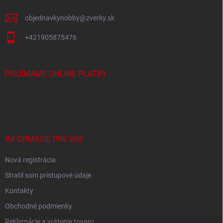
e
objednavkynobby
@
zverky.sk
+421905875476
PRIJÍMAME ONLINE PLATBY
INFORMÁCIE PRE VÁS
Nová registrácia
Stratil som prístupové údaje
Kontakty
Obchodné podmienky
Reklamácie a vrátenie tovaru