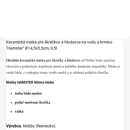
farbe a objemom 250ml.
Keramická miska pre škrečkov a hlodavce na vodu a krmivo
"Hamster" Ø14,5x5,5cm, 0,5l
Okrúhla keramická miska pre škrečky a hlodavce
od Nobby bude zaručene
vkusným a praktickým doplnkom domova každého domáceho maznáčika.
Miska je
vnútri biela, z vonkajšej strany svetlo modrá a je zdobená potlačou škrečka.
Nobby HAMSTER kŕmna miska
farba bielo-modrá
potlač motívom škrečka
ťažká
Výrobca
: Nobby (Nemecko)