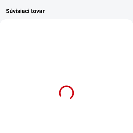
Súvisiaci tovar
NA OBJEDNÁVKU (DODANIE 7 DNÍ)
NA OBJEDNÁVKU (DODANIE 7 DNÍ)
Nylonový postroj pre
Nylonový postroj pre
mačky s vodítkom Nobby
mačky s vodítkom Nobby
Stars Blue modrý
Heart Light Blue
svetlomodrý
Detail
Detail
Postroj pre mačku "Stars Blue" s
Postroj pre mačku "Heart Light
vodítkom v modrej farbe.
Blue" s vodítkom v svetlomodrej
farbe.