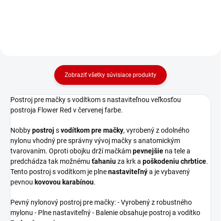
Zobraziť všetky súvisiace produkty
Postroj pre mačky s vodítkom s nastaviteľnou veľkosťou
postroja Flower Red v červenej farbe.
Nobby
postroj
s
vodítkom pre mačky
, vyrobený z odolného
nylonu vhodný pre správny vývoj mačky s anatomickým
tvarovaním. Oproti obojku drží mačkám
pevnejšie
na tele a
predchádza tak možnému
ťahaniu
za krk a
poškodeniu chrbtice
.
Tento postroj s vodítkom je plne
nastaviteľný
a je vybavený
pevnou
kovovou karabínou
.
Pevný nylonový postroj pre mačky: - Vyrobený z robustného
mylonu - Plne nastaviteľný - Balenie obsahuje postroj a vodítko