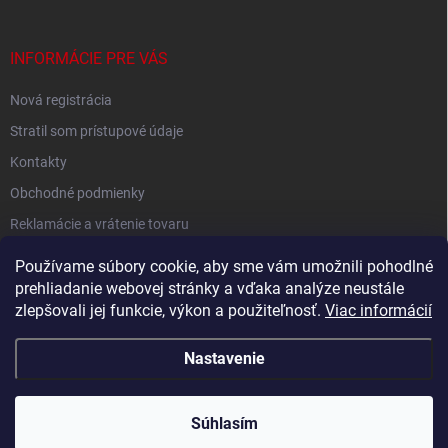
INFORMÁCIE PRE VÁS
Nová registrácia
Stratil som prístupové údaje
Kontakty
Obchodné podmienky
Reklamácie a vrátenie tovaru
Podmienky ochrany osobných údajov
Používame súbory cookie, aby sme vám umožnili pohodlné
prehliadanie webovej stránky a vďaka analýze neustále
zlepšovali jej funkcie, výkon a použiteľnosť.
Viac informácií
Shoptet.sk
Nastavenie
Copyright 2026
Nobby.sk
. Všetky práva vyhradené.
Súhlasím
Májové zľavy! E-shop je určený pre veľkoodberateľov.
Vytvoril Shoptet