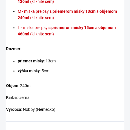
130ml
(kliknite sem)
M - miska pre psy
s priemerom misky 13cm
a
objemom
240ml
(kliknite sem)
L - miska pre psy
s priemerom misky 15cm
a
objemom
460ml
(kliknite sem)
Rozmer:
priemer misky
: 13cm
výška misky
: 5cm
Objem
: 240ml
Farba
: čierna
Výrobca
: Nobby (Nemecko)