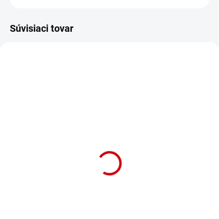
Súvisiaci tovar
NA OBJEDNÁVKU (DODANIE 7 DNÍ)
Keramická miska pre
psy na vodu a krmivo
veľkosti M Nobby Dog v
červenej farbe
Detail
Keramická miska pre psy na
vodu a krmivo "DOG" s rozmerom