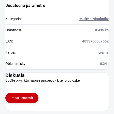
Dodatočné parametre
Kategória
:
Misky a zásobníky
Hmotnosť
:
0.435 kg
EAN
:
4033766687662
Farba
:
čierna
Objem misky
:
0,24 l
Diskusia
Buďte prvý, kto napíše príspevok k tejto položke.
Pridať komentár