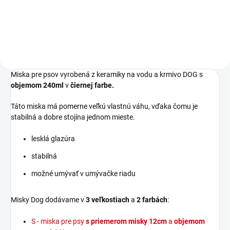
13x13x5cm v červenej farbe.
Miska pre psov vyrobená z keramiky na vodu a krmivo DOG s
objemom 240ml
v
čiernej farbe.
Táto miska má pomerne veľkú vlastnú váhu, vďaka čomu je
stabilná a dobre stojína jednom mieste.
lesklá glazúra
stabilná
možné umývať v umývačke riadu
Misky Dog dodávame v
3 veľkostiach
a
2
farbách
:
S - miska pre psy
s priemerom misky 12cm
a
objemom