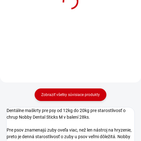
Nobby Dental Sticks L v
balení 28ks
balení 28ks
Detail
Detail
Dentálne žuvacie tyčinky pre psy
Dentálne žuvacie tyčinky pre psy
nad 20kg na podporu čistého
od 6 do 12kg na podporu čistého
chrupu a sviežeho dychu. Balenie:
chrupu a sviežeho dychu. Balenie:
28ks/840g
28ks/400g
Zobraziť všetky súvisiace produkty
Dentálne maškrty pre psy od 12kg do 20kg pre starostlivosť o
chrup Nobby Dental Sticks M v balení 28ks.
Pre psov znamenajú zuby oveľa viac, než len nástroj na hryzenie,
preto je denná starostlivosť o zuby u psov veľmi dôležitá. Nobby