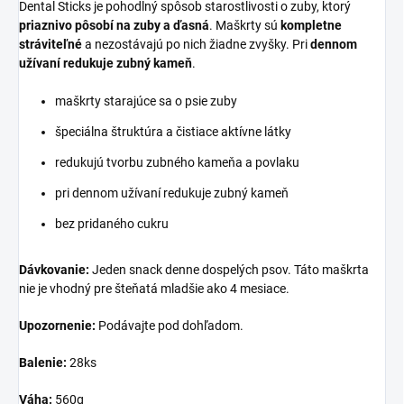
Dental Sticks je pohodlný spôsob starostlivosti o zuby, ktorý
priaznivo pôsobí na zuby a ďasná
. Maškrty sú
kompletne
stráviteľné
a nezostávajú po nich žiadne zvyšky. Pri
dennom
užívaní redukuje zubný kameň
.
maškrty starajúce sa o psie zuby
špeciálna štruktúra a čistiace aktívne látky
redukujú tvorbu zubného kameňa a povlaku
pri dennom užívaní redukuje zubný kameň
bez pridaného cukru
Dávkovanie:
Jeden snack denne dospelých psov. Táto maškrta
nie je vhodný pre šteňatá mladšie ako 4 mesiace.
Upozornenie:
Podávajte pod dohľadom.
Balenie:
28ks
Váha:
560g