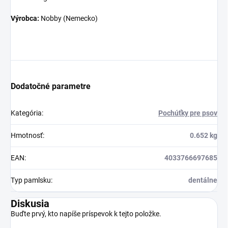
Výrobca:
Nobby (Nemecko)
Dodatočné parametre
Kategória
:
Pochúťky pre psov
Hmotnosť
:
0.652 kg
EAN
:
4033766697685
Typ pamlsku
:
dentálne
Diskusia
Buďte prvý, kto napíše príspevok k tejto položke.