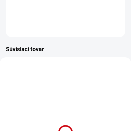
Dentálne žuvacie tyčinky pre psy od 12 do 20kg na podporu
čistého chrupu a sviežeho dychu. Balenie: 28ks/560g
DETAILNÉ INFORMÁCIE
OPÝTAŤ SA
STRÁŽIŤ
Súvisiaci tovar
NA OBJEDNÁVKU (DODANIE 7 DNÍ)
NA OBJEDNÁVKU (DODANIE 7 DNÍ)
Dentálne maškrty pre
Dentálne maškrty pre
psy nad 20kg pre
psy od 6kg do 12kg
starostlivosť o chrup
Nobby Dental Sticks S v