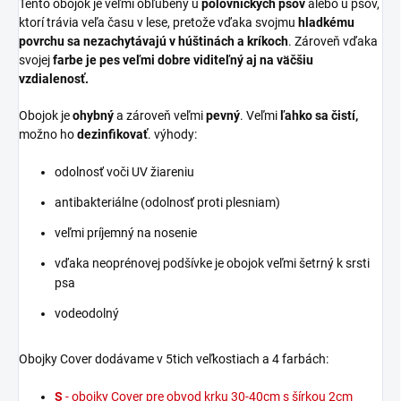
Tento obojok je veľmi obľúbený u
polovníckych
psov
alebo u psov,
ktorí trávia veľa času v lese, pretože vďaka svojmu
hladkému
povrchu sa nezachytávajú v húštinách a kríkoch
. Zároveň vďaka
svojej
farbe je pes veľmi dobre viditeľný aj na väčšiu
vzdialenosť.
Obojok je
ohybný
a zároveň veľmi
pevný
. Veľmi
ľahko sa čistí,
možno ho
dezinfikovať
. výhody:
odolnosť voči UV žiareniu
antibakteriálne (odolnosť proti plesniam)
veľmi príjemný na nosenie
vďaka neoprénovej podšívke je obojok veľmi šetrný k srsti
psa
vodeodolný
Obojky Cover dodávame v 5tich veľkostiach a 4 farbách:
S
- obojky Cover pre obvod krku 30-40cm s šírkou 2cm