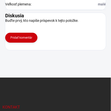
Veľkosť plemena
:
malé
Diskusia
Buďte prvý, kto napíše príspevok k tejto položke.
Pridať komentár
Z
á
p
ä
t
i
KONTAKT