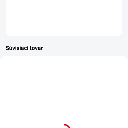
Obojok pre psa "Cover" S z PVC s neoprénovou podšívkou pre
obvod krku: 30-40 cm v čiernej farbe.
DETAILNÉ INFORMÁCIE
OPÝTAŤ SA
STRÁŽIŤ
Súvisiaci tovar
NA OBJEDNÁVKU (DODANIE 7 DNÍ)
SKLADOM
(1 KS)
Pevný a kvalitný obojok
Pevný a kvalitný obojok
pre psy s neoprénovou
pre psy s neoprénovou
podšívkou pre obvod