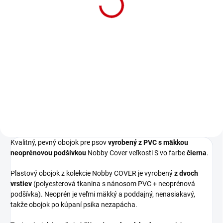
podšívkou pre obvod
krku 30-40cm Nobby
krku 30-40cm Nobby
Cover S
Detail
Cover S
Detail
Obojok pre psa "Cover" S z PVC s
Obojok pre psa "Cover" S z PVC s
neoprénovou podšívkou pre
neoprénovou podšívkou pre
obvod krku: 30-40 cm v žltej
obvod krku: 30-40 cm v oranžovej
farbe.
farbe.
Kvalitný, pevný obojok pre psov
vyrobený z PVC s mäkkou
neoprénovou podšívkou
Nobby Cover veľkosti S vo farbe
čierna
.
Plastový obojok z kolekcie Nobby COVER je vyrobený
z dvoch
vrstiev
(polyesterová tkanina s nánosom PVC + neoprénová
podšívka). Neoprén je veľmi mäkký a poddajný, nenasiakavý,
takže obojok po kúpaní psíka nezapácha.