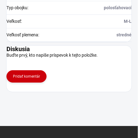
Typ obojku
:
polosťahovací
Veľkosť
:
M-L
Veľkosť plemena
:
stredné
Diskusia
Buďte prvý, kto napíše príspevok k tejto položke.
Pridať komentár
Z
á