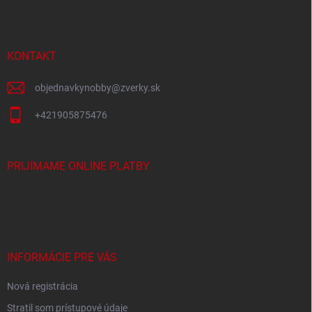
p
ä
t
i
KONTAKT
e
objednavkynobby
@
zverky.sk
+421905875476
PRIJÍMAME ONLINE PLATBY
INFORMÁCIE PRE VÁS
Nová registrácia
Stratil som prístupové údaje