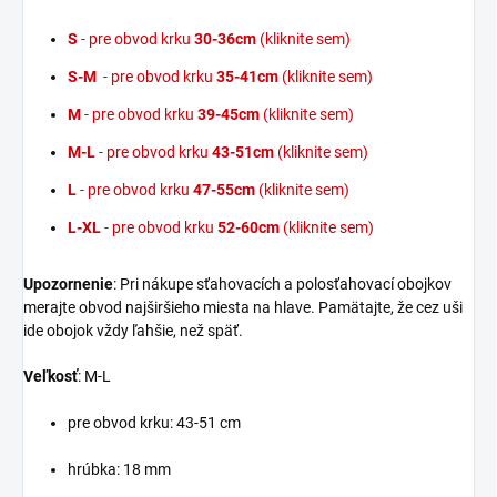
S
- pre obvod krku
30-36cm
(kliknite sem)
S-M
- pre obvod krku
35-41cm
(kliknite sem)
M
- pre obvod krku
39-45cm
(kliknite sem)
M-L
- pre obvod krku
43-51cm
(kliknite sem)
L
- pre obvod krku
47-55cm
(kliknite sem)
L-XL
- pre obvod krku
52-60cm
(kliknite sem)
Upozornenie
: Pri nákupe sťahovacích a polosťahovací obojkov
merajte obvod najširšieho miesta na hlave. Pamätajte, že cez uši
ide obojok vždy ľahšie, než späť.
Veľkosť
: M-L
pre obvod krku: 43-51 cm
hrúbka: 18 mm