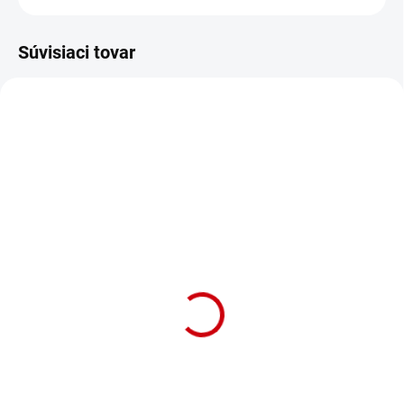
Súvisiaci tovar
NA OBJEDNÁVKU (DODANIE 7 DNÍ)
SKLADOM
(1 KS)
Polosťahovací obojok
Polosťahovací obojok
pre psa z pleteného
pre psa z pleteného
nylonu CORDA vo
nylonu CORDA vo
veľkosti M-L a
veľkosti M-L a červenej
svetlomodrej farbe
Detail
farbe
Detail
Polosťahovací obojok pre psov z
Polosťahovací obojok pre psov z
pleteného nylonu "CORDA" pre