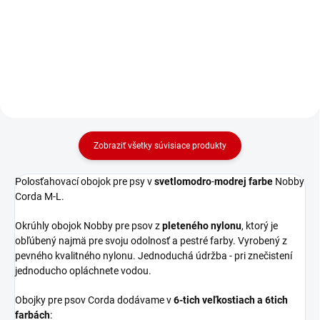
pleteného nylonu "CORDA" pre
obvod krku 43-51cm a
obvod krku 43-51cm a červenej
svetlomodrej farbe.
farbe.
Zobraziť všetky súvisiace produkty
Polosťahovací obojok pre psy v
svetlomodro
-
modrej farbe
Nobby
Corda M-L.
Okrúhly obojok Nobby pre psov z
pleteného nylonu
, ktorý je
obľúbený najmä pre svoju odolnosť a pestré farby. Vyrobený z
pevného kvalitného nylonu. Jednoduchá údržba - pri znečistení
jednoducho opláchnete vodou.
Obojky pre psov Corda dodávame v
6-tich veľkostiach a 6tich
farbách
: