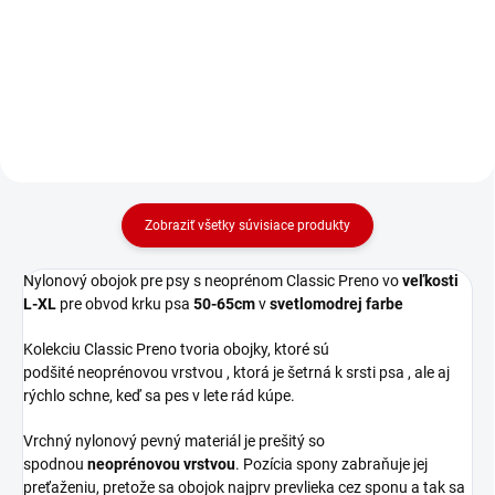
Preno" L-XL pre obvod krku: 50-
Preno" L-XL pre obvod krku: 50-
65cm v modrej farbe.
65cm v tmavozelenej farbe.
Zobraziť všetky súvisiace produkty
Nylonový obojok pre psy s neoprénom Classic Preno vo
veľkosti
L-XL
pre obvod krku psa
50-65cm
v
svetlomodrej farbe
Kolekciu Classic Preno tvoria obojky, ktoré sú
podšité neoprénovou vrstvou , ktorá je šetrná k srsti psa , ale aj
rýchlo schne, keď sa pes v lete rád kúpe.
Vrchný nylonový pevný materiál je prešitý so
spodnou
neoprénovou vrstvou
. Pozícia spony zabraňuje jej
preťaženiu, pretože sa obojok najprv prevlieka cez sponu a tak sa