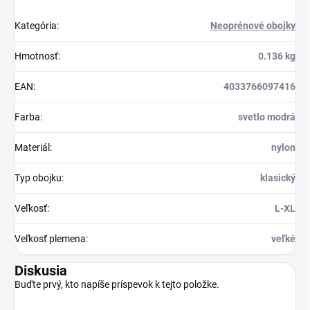
Kategória
:
Neoprénové obojky
Hmotnosť
:
0.136 kg
EAN
:
4033766097416
Farba
:
svetlo modrá
Materiál
:
nylon
Typ obojku
:
klasický
Veľkosť
:
L-XL
Veľkosť plemena
:
veľké
Diskusia
Buďte prvý, kto napíše príspevok k tejto položke.