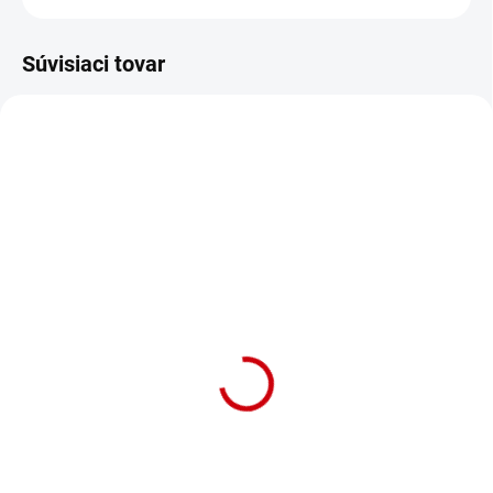
Súvisiaci tovar
NA OBJEDNÁVKU (DODANIE 7 DNÍ)
NA OBJEDNÁVKU (DODANIE 7 DNÍ)
Komfortní nylonový
Komfortný nylonový
obojek pro psa s
obojok pre psa s
neoprenem Nobby
neoprénom Nobby
Classic Preno L-XL
Classic Preno L-XL
modrá
tmavozelená
Detail
Detail
Nylonový obojok pre psy s
Nylonový obojok pre psy s
neoprénovou podšívkou "Classic
neoprénovou podšívkou "Classic