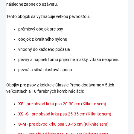
následne zapne do uzáveru.
Tento obojok sa vyznačuje veľkou pevnosťou.
prémiový obojok pre psy
obojok z kvalitného nylonu
vhodný do každého počasia
pevný a napriek tomu príjemne mäkký, vďaka neoprénu
pevná a silná plastová spona
Obojky pre psov z kolekcie Classic Preno dodávame v 5tich
veľkostiach a 10 farebných kombináciách:
XS
- pre obvod krku psa 20-30 cm (Kliknite sem)
XS -S
- pre obvod krku psa 25-35 cm (Kliknite sem)
S-M
- pre obvod krku psa 30-45 cm (Kliknite sem)