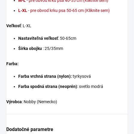
M-L
- pre obvod krku psa 40-55 cm (Kliknite sem)
L-XL
- pre obvod krku psa 50-65 cm (Kliknite sem)
Veľkosť
: L-XL
Nastaviteľná veľkosť
: 50-65cm
Šírka obojku
: 25/35mm
Farba:
Farba vrchná strana (nylon):
tyrkysová
Farba spodná strana (neoprén)
: svetlo modrá
Výrobca
: Nobby (Nemecko)
Dodatočné parametre