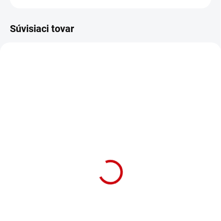
Súvisiaci tovar
NA OBJEDNÁVKU (DODANIE 7 DNÍ)
NA OBJEDNÁVKU (DODANIE 7 DNÍ)
Nylonové vodítko pre psy
Nylonové vodítko pre psy
s neoprénovou
s neoprénovou
podšívkou Nobby Classic
podšívkou Nobby Classic
Preno L-XL 2m modrá
Preno L-XL 2m červená
Detail
Detail
Tréningové nylonové vodítko pre
Tréningové nylonové vodítko pre
psy s neoprénovou podšívkou
psy s neoprénovou podšívkou