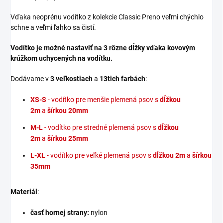
Vďaka neoprénu vodítko z kolekcie Classic Preno veľmi chýchlo
schne a veľmi ľahko sa čistí.
Vodítko je možné nastaviť na 3 rôzne dĺžky vďaka kovovým
krúžkom uchycených na vodítku.
Dodávame v
3
veľkostiach
a
13tich farbách
:
XS-S
- vodítko pre menšie plemená psov s
dĺžkou
2m
a
šírkou 20mm
M-L
- vodítko pre stredné plemená psov s
dĺžkou
2m
a
šírkou 25mm
L-XL
- vodítko pre veľké plemená psov s
dĺžkou 2m
a
šírkou
35mm
Materiál
:
časť hornej strany:
nylon