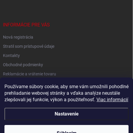
INFORMÁCIE PRE VÁS
Nová registrácia
Stratil som prístupové údaje
Kontakty
Obchodné podmienky
Reklamácie a vrátenie tovaru
Podmienky ochrany osobných údajov
Používame súbory cookie, aby sme vám umožnili pohodlné
prehliadanie webovej stránky a vďaka analýze neustále
zlepšovali jej funkcie, výkon a použiteľnosť.
Viac informácií
Shoptet.sk
Nastavenie
Copyright 2026
Nobby.sk
. Všetky práva vyhradené.