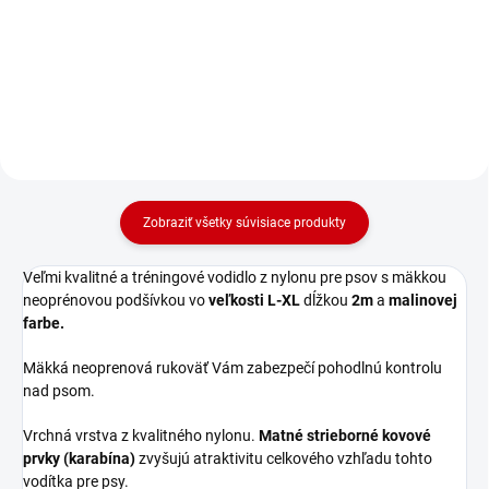
"Classic Preno" s dĺžkou 200cm v
"Classic Preno" s dĺžkou 200cm v
modrej farbe.
červenej farbe.
Zobraziť všetky súvisiace produkty
Veľmi kvalitné a tréningové vodidlo z nylonu pre psov s mäkkou
neoprénovou podšívkou vo
veľkosti L-XL
dĺžkou
2m
a
malinovej
farbe.
Mäkká neoprenová rukoväť Vám zabezpečí pohodlnú kontrolu
nad psom.
Vrchná vrstva z kvalitného nylonu.
Matné strieborné kovové
prvky (karabína)
zvyšujú atraktivitu celkového vzhľadu tohto
vodítka pre psy.