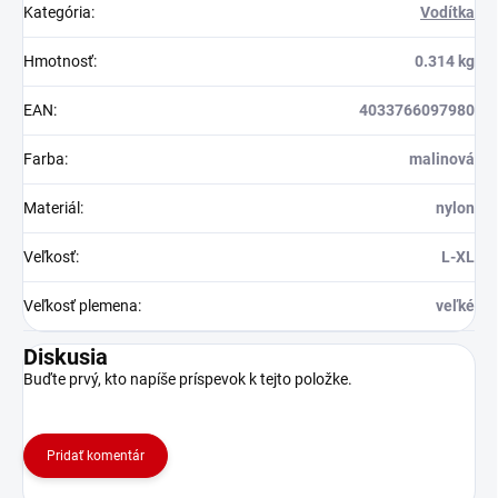
Kategória
:
Vodítka
Hmotnosť
:
0.314 kg
EAN
:
4033766097980
Farba
:
malinová
Materiál
:
nylon
Veľkosť
:
L-XL
Veľkosť plemena
:
veľké
Diskusia
Buďte prvý, kto napíše príspevok k tejto položke.
Pridať komentár