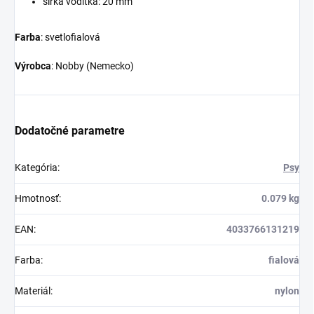
šírka vodítka: 20 mm
Farba
: svetlofialová
Výrobca
: Nobby (Nemecko)
Dodatočné parametre
Kategória
:
Psy
Hmotnosť
:
0.079 kg
EAN
:
4033766131219
Farba
:
fialová
Materiál
:
nylon