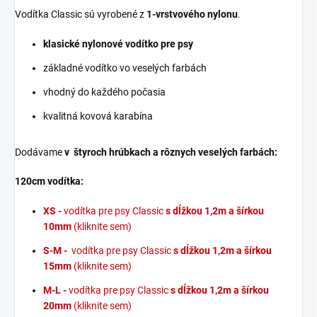
Vodítka Classic sú vyrobené z
1-vrstvového nylonu
.
klasické nylonové vodítko pre psy
základné vodítko vo veselých farbách
vhodný do každého počasia
kvalitná kovová karabína
Dodávame
v štyroch hrúbkach a rôznych veselých farbách:
120cm vodítka:
XS -
vodítka pre psy Classic
s dĺžkou 1,2m a šírkou
10mm
(kliknite sem)
S-M -
vodítka pre psy Classic
s dĺžkou 1,2m a šírkou
15mm
(kliknite sem)
M-L -
vodítka pre psy Classic
s dĺžkou 1,2m a šírkou
20mm
(kliknite sem)