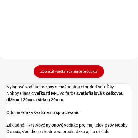
Nylonové vodidlo pre psa z
Nylonové vodidlo pre psa z
nylonu "Classic" (M-L) s dĺžkou
nylonu "Classic" (M-L) s dĺžkou
120cm a šírkou 20mm v fialovej
120cm a šírkou 20mm v
farbe.
koralovej farbe.
Zobraziť všetky súvisiace produkty
Nylonové vodítko pre psy s možnosťou standartnej dĺžky
Nobby Classic
veľkosti M-L
vo farbe
svetlofialová
s
celkovou
dĺžkou 120cm
a
šírkou 20mm.
Odolné vďaka kvalitnému spracovaniu.
Základné 1-vrstvové nylonové vodítko pre majiteľov psov Nobby
Classic, Vodítko je vhodné na prechádzku aj na cvičák.