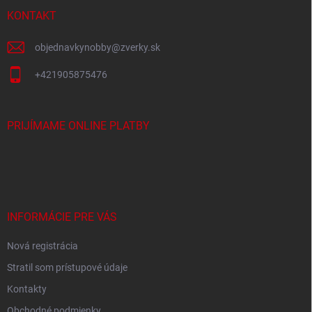
t
i
KONTAKT
e
objednavkynobby
@
zverky.sk
+421905875476
PRIJÍMAME ONLINE PLATBY
INFORMÁCIE PRE VÁS
Nová registrácia
Stratil som prístupové údaje
Kontakty
Obchodné podmienky