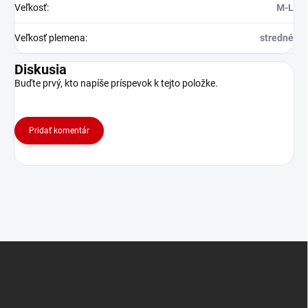
Veľkosť
:
M-L
Veľkosť plemena
:
stredné
Diskusia
Buďte prvý, kto napíše príspevok k tejto položke.
Pridať komentár
Z
á
p
ä