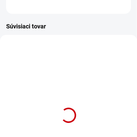
OPÝTAŤ SA
STRÁŽIŤ
Súvisiaci tovar
SKLADOM
NA OBJEDNÁVKU (DODANIE 7 DNÍ)
(1 KS)
Klasické vodítko pre
Klasické vodítko pre
psov z kvalitného nylonu
psov z kvalitného nylonu
s dĺžkou 120cm Nobby
s dĺžkou 120cm Nobby
Classic M-L 120cm
Classic M-L 120cm
fialová
Detail
koralová
Detail