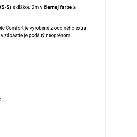
XS-S)
s dĺžkou 2m v
čiernej farbe
a
sic Comfort je vyrobené z odolného extra
na zápästie je podšitý neoprénom.
k