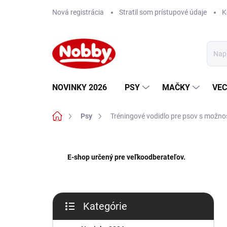
Prejsť
Nová registrácia
Stratil som prístupové údaje
K
na
obsah
NOVINKY 2026
PSY
MAČKY
VEC
Domov
Psy
Tréningové vodidlo pre psov s možnos
B
o
E-shop určený pre veľkoodberateľov.
č
n
ý
p
Kategórie
a
Preskočiť
n
kategórie