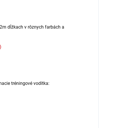
1,2m dĺžkach v rôznych farbách a
)
nacie tréningové vodítka: