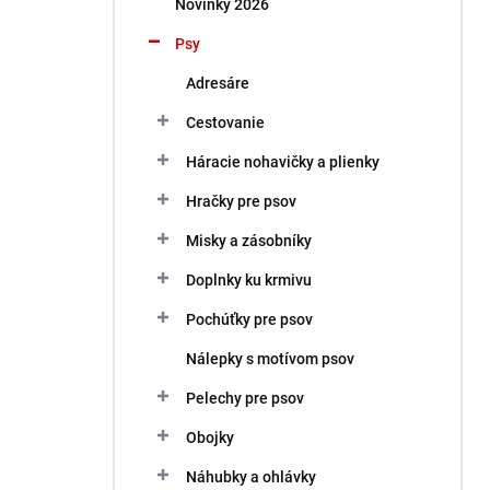
Novinky 2026
e
l
Psy
Adresáre
Cestovanie
Háracie nohavičky a plienky
Hračky pre psov
Misky a zásobníky
Doplnky ku krmivu
Pochúťky pre psov
Nálepky s motívom psov
Pelechy pre psov
Obojky
Náhubky a ohlávky