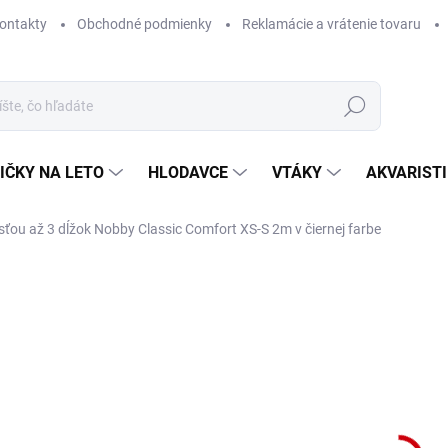
ontakty
Obchodné podmienky
Reklamácie a vrátenie tovaru
Hľadať
IČKY NA LETO
HLODAVCE
VTÁKY
AKVARIST
ťou až 3 dĺžok Nobby Classic Comfort XS-S 2m v čiernej farbe
Neohodnotené
Podrobnosti hodnotenia
ZNAČKA
NA 
Trén
mož
čier