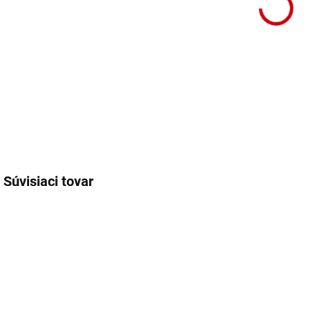
DETA
Súvisiaci tovar
80677-32
80677-41
SKLADOM
SKLADOM