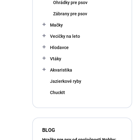
Ohrádky pre psov
Zábrany pre psov
Mačky
Vecičky na leto
Hlodavce
Vtáky
Akvaristika
Jazierkové ryby
ChuckIt
BLOG
Hračky pre psy od spoločnosti Nobby: