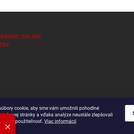
JÍMAME ONLINE
TBY
úbory cookie, aby sme vám umožnili pohodlné
 webovej stránky a vďaka analýze neustále zlepšovali
Shoptet.sk
 výkon a použiteľnosť.
Viac informácií