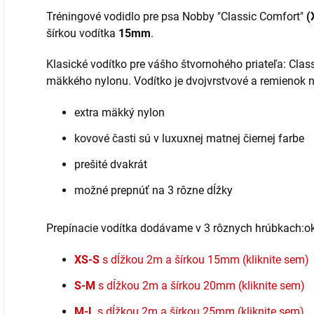
Tréningové vodidlo pre psa Nobby "Classic Comfort"
(
šírkou vodítka
15mm
.
Klasické vodítko pre vášho štvornohého priateľa: Clas
mäkkého nylonu. Vodítko je dvojvrstvové a remienok 
extra mäkký nylon
kovové časti sú v luxuxnej matnej čiernej farbe
prešité dvakrát
možné prepnúť na 3 rôzne dĺžky
Prepínacie vodítka dodávame v 3 rôznych hrúbkach:o
XS-S
s dĺžkou 2m a šírkou 15mm (kliknite sem)
S-M
s dĺžkou 2m a šírkou 20mm (kliknite sem)
M-L
s dĺžkou 2m a šírkou 25mm (kliknite sem)