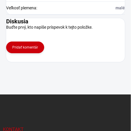
Veľkosť plemena
:
malé
Diskusia
Buďte prvý, kto napíše príspevok k tejto položke.
Pridať komentár
Z
á
p
ä
t
i
KONTAKT