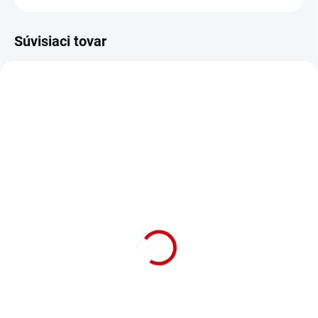
Súvisiaci tovar
NA OBJEDNÁVKU (DODANIE 7 DNÍ)
NA OBJEDNÁVKU (DODANIE 7 DNÍ)
Klasické vodítko pre
Klasické vodítko pre
psov z kvalitného nylonu
psov z kvalitného nylonu
s dĺžkou 120cm Nobby
s dĺžkou 120cm Nobby
Classic S 120cm šedá
Classic S 120cm
malinová
Detail
Detail
Nylonové vodidlo pre psa z
Nylonové vodidlo pre psa z
nylonu "Classic" (S) s dĺžkou
nylonu "Classic" (S) s dĺžkou