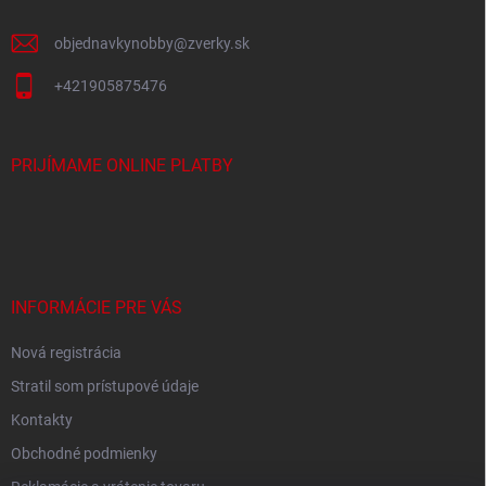
e
objednavkynobby
@
zverky.sk
+421905875476
PRIJÍMAME ONLINE PLATBY
INFORMÁCIE PRE VÁS
Nová registrácia
Stratil som prístupové údaje
Kontakty
Obchodné podmienky