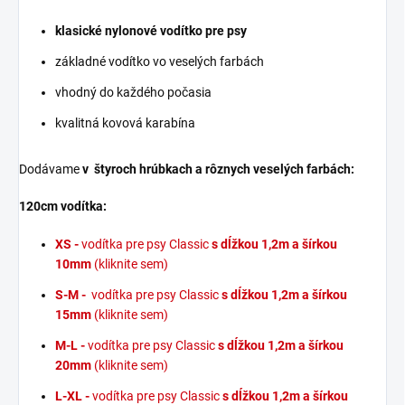
klasické nylonové vodítko pre psy
základné vodítko vo veselých farbách
vhodný do každého počasia
kvalitná kovová karabína
Dodávame
v štyroch hrúbkach a rôznych veselých farbách:
120cm vodítka:
XS -
vodítka pre psy Classic
s dĺžkou 1,2m a šírkou
10mm
(kliknite sem)
S-M -
vodítka pre psy Classic
s dĺžkou 1,2m a šírkou
15mm
(kliknite sem)
M-L -
vodítka pre psy Classic
s dĺžkou 1,2m a šírkou
20mm
(kliknite sem)
L-XL -
vodítka pre psy Classic
s dĺžkou 1,2m a šírkou